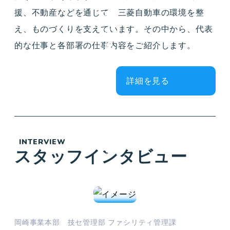
仕
援、不動産などを通じて、三菱自動車の環境を整
事
え、ものづくりを支えています。その中から、代表
が
的な仕事と各部署の仕事内容をご紹介します。
好
き
に
詳細を見る
な
っ
て
い
INTERVIEW
スタッフインタビュー
ま
す
。
岡崎事業本部 技セ管理部 ファシリティ管理課