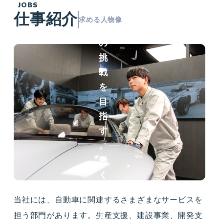
JOBS
事
仕事紹介
求める人物像
へ
の
挑
戦
を
目
指
す
。
働
く
ほ
当社には、自動車に関連するさまざまなサービスを
ど
担う部門があります。生産支援、建設事業、開発支