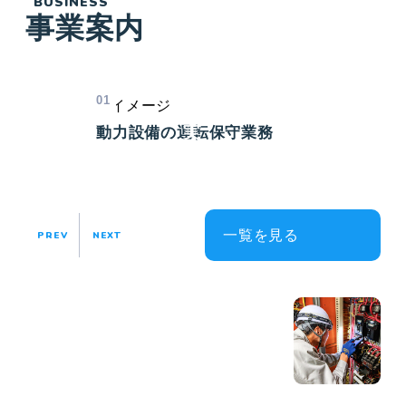
BUSINESS
事業案内
つ
成
長
01
を
実
動力設備の運転保守業務
感
し
な
一覧を見る
PREV
NEXT
が
ら
、
未
知
の
仕