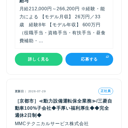
給与
月給212,000円～266,200円 ※経験・能
力による 【モデル月収】 26万円／33
歳 経験8年 【モデル年収】 600万円
（役職手当・資格手当・有扶手当・昼食
費補助・…
詳しく見る
応募する
正社員
更新日
2026-07-29
［京都市］≪動力設備運転保全業務≫/三菱自
動車100%子会社◆手厚い福利厚生◆◆完全
週休2日制◆
MMCテクニカルサービス株式会社