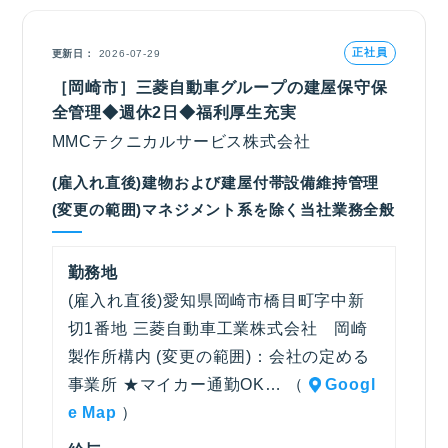
正社員
更新日
2026-07-29
［岡崎市］三菱自動車グループの建屋保守保
全管理◆週休2日◆福利厚生充実
MMCテクニカルサービス株式会社
(雇入れ直後)建物および建屋付帯設備維持管理
(変更の範囲)マネジメント系を除く当社業務全般
勤務地
(雇入れ直後)愛知県岡崎市橋目町字中新
切1番地 三菱自動車工業株式会社 岡崎
製作所構内 (変更の範囲)：会社の定める
事業所 ★マイカー通勤OK… （
Googl
e Map
）